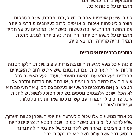
כמובן שישנן אופציות אחרות בשוק, כגון מתכת, אשר מספקות
מוצרים לא פחות איכותיים או יפים, לרוב בעיצובים מודרניים יותר
עם תחושה אחרת. אין מה לעשות, כאשר אנו מדברים על עץ תמיד
מדברים על משהו חם יותר, רך יותר, נעים יותר למגע. מתכת
תמיד תהיה קרירה יותר באופייה.
בוחרים ברהיטים איכותיים
פינות אוכל מעץ מגיעות היום בתצורות עיצוב שונות, חלקן קטנות
ודקות, אחרות ארוכות ועבות, וכמובן שיש את שולחנות האבירים
הכבדים מעץ מלא עם כסאות תואמים, ועוד. העץ מאפשר לכל
עיצובים אלו להיות רכים ונעימים, או בתחושת כבדות וחזרה אל
הטבע, בין אם מעוצבים למשעי או בעיצוב גס מכוון. אך העיצוב הוא
לא הכל, ישנם אלמנטים נוספים בשיקול הסופי. למשל, שולחנות
אוכל צריכים להתמודד עם קשיים כגון שאריות מזון, לכלוך,
ועמידות לאורך זמן.
כל אחד מנושאים אלו עלולים לערער את יופי השולחן לטווח הארוך,
שלא לדבר על יציבותו. כאשר כמובן, שגם הכסאות צריכים להיות
עמידים ויציבים, מאחר ויש לילדים למשל את נטייה להתנדנד
בכסא, דבר אשר עלול לשבור אותו בקלות רבה.
קונים עם הלב והמפרט