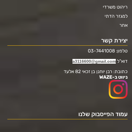
ריהוט משרדי
למגזר הדתי
אחר
יצירת קשר
טלפון: 03-7441008
דוא"ל
a3116600@gmail.com
כתובת: רבן יוחנן בן זכאי 82 אלעד
ניווט ב-WAZE
עמוד הפייסבוק שלנו