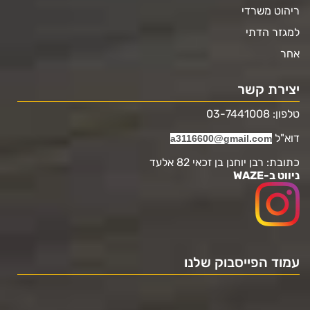
ריהוט משרדי
למגזר הדתי
אחר
יצירת קשר
טלפון: 03-7441008
דוא"ל
a3116600@gmail.com
כתובת: רבן יוחנן בן זכאי 82 אלעד
ניווט ב-WAZE
עמוד הפייסבוק שלנו