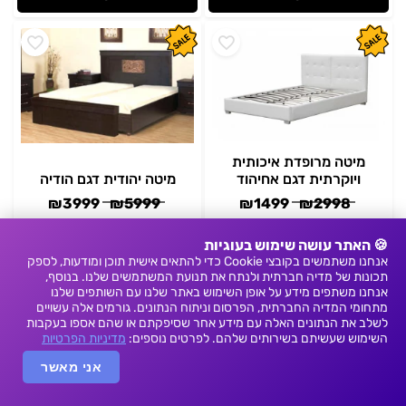
מיטה מרופדת איכותית
ויוקרתית דגם אחיהוד
מיטה יהודית דגם הודיה
₪
3999
₪
5999
₪
1499
₪
2998
הוסף לסל
הוסף לסל
פרטים
פרטים
🍪 האתר עושה שימוש בעוגיות
אנחנו משתמשים בקובצי Cookie כדי להתאים אישית תוכן ומודעות, לספק
תכונות של מדיה חברתית ולנתח את תנועת המשתמשים שלנו. בנוסף,
אנחנו משתפים מידע על אופן השימוש באתר שלנו עם השותפים שלנו
מתחומי המדיה החברתית, הפרסום וניתוח הנתונים. גורמים אלה עשויים
לשלב את הנתונים האלה עם מידע אחר שסיפקתם או שהם אספו בעקבות
השימוש שעשיתם בשירותים שלהם. לפרטים נוספים:
מדיניות הפרטיות
אני מאשר
מיטה מרופדת איכותית
מיטה מרופדת איכותית