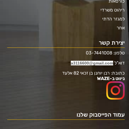
כורסאות
ריהוט משרדי
למגזר הדתי
אחר
יצירת קשר
טלפון: 03-7441008
דוא"ל
a3116600@gmail.com
כתובת: רבן יוחנן בן זכאי 82 אלעד
ניווט ב-WAZE
עמוד הפייסבוק שלנו