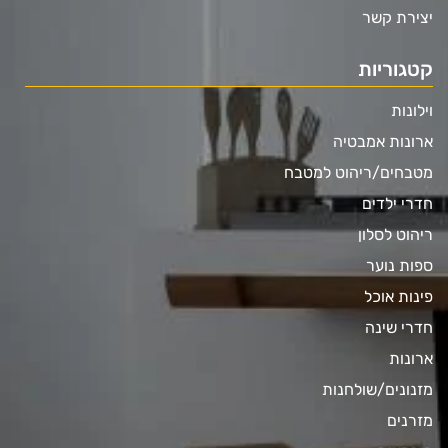
יצירת קשר
קטגוריות
וילונות
ארונות אמבטיה
מטבחים/ריהוט למטבח
חדרי ילדים
ריהוט לסלון
ספות נוער
פינות אוכל
חדרי שינה
ארונות
מזנונים/שולחנות
מזרנים