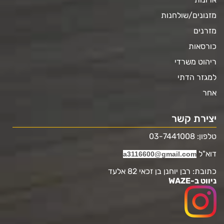
מזנונים/שולחנות
מזרנים
כורסאות
ריהוט משרדי
למגזר הדתי
אחר
יצירת קשר
טלפון: 03-7441008
דוא"ל
a3116600@gmail.com
כתובת: רבן יוחנן בן זכאי 82 אלעד
ניווט ב-WAZE