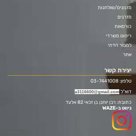
מזנונים/שולחנות
מזרנים
כורסאות
ריהוט משרדי
למגזר הדתי
אחר
יצירת קשר
טלפון: 03-7441008
דוא"ל
a3116600@gmail.com
כתובת: רבן יוחנן בן זכאי 82 אלעד
ניווט ב-WAZE