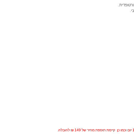
ורטופדית.
י.