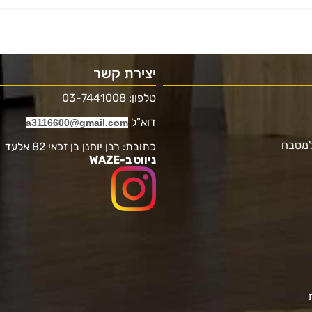
יצירת קשר
טלפון: 03-7441008
דוא"ל
a3116600@gmail.com
למטבח
כתובת: רבן יוחנן בן זכאי 82 אלעד
ניווט ב-WAZE