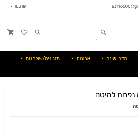
₪ ILS
a3116600@gm
חדרי שינה
ארונות
מזנונים/שולחנות
 נפתח למיטה
טה