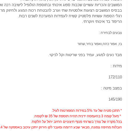
המושבים והכריות עשויים שכבות ספוג איכותי ובתוספת הולופיל לישיבה רכה וא
בבסיס המושבים רצועות אלסטיות שתי וערב להבטחת רכות המגע ולחיזוק מרב
רגלי הספות עשויות פלסטיק קשיח לעמידות המערכת לשנים רבות.
הריפוד בד איכותי ויוקרתי.
צבעים לבחירה :
בז, אפור כהה,ואפור בהיר,שחור
מבד נעים למגע, עמיד בפני שריטות וקל לניקוי.
מידות :
172/110
במצב מיטה :
145/190
* תתכן סטיה של עד 5% במידות המפורטות לעיל.
* מעל קומה 3 בהעמסה ידנית תהיה תוספת של 35 ₪ לקומה.
בכל מקרה של צורך בשרותי מנוף חיצוניים החיוב יחול על הלקוח.
הובלות מחיפה צפונה, מבאר שבע דרומה ומעבר לקו הירוק ייתכן עיכוב באספקה של 14 יום וכמו כן קיימת תוספת מחיר של 149 ₪ להובלה.