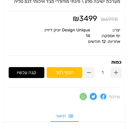
מערכת ישיבה סלון \ פינתי מודולרי מבד איכותי דגם טליה
₪
3499
₪
6998
יצרן:
Design Unique יוניק דיזיין
ימי אספקה:
14
אחריות: 12 חודשים
כמות
הוסף לסל
קנה עכשיו
שיתוף
תיאור