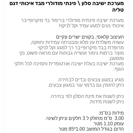
מערכת ישיבה סלון \ פינתי מודולרי מבד איכותי דגם
טליה
מערכת ישיבה פינתית מודולרי בריפוד בד מיקרופייבר
איכותי נעים למגע עמיד וקל לניקוי!
העיצוב קלאסי, בקווים ישרים ונקיים
עשויה משלדת עץ מלא ומבטיחה עמידות וחוזקה,
מרופדת בבד מיקרופייבר רך למגע וקל לניקוי
מוצר ברמות גימור ועשייה גבוהות עם מראה פשוט, נקי
ומסוגנן.
מערכת ישיבה בעלת ישיבה אורטופדית ותמיכה לכל חלקי
הגוף.
מגיע במגוון צבעים ובדים לבחירה.
ניתן להזמין גם בדמוי עור במגוון צבעים.
ניתן לשנות את פינת הסלון לפי בחירה.
ניתן לשנות מידות.
מידות בס"מ:
3.00
ס"מ מחולק ל 3 חלקים וניתן לשינוי.
עומק 1.10 מטר
הדום בגודל המושב 1.00*85 מטר