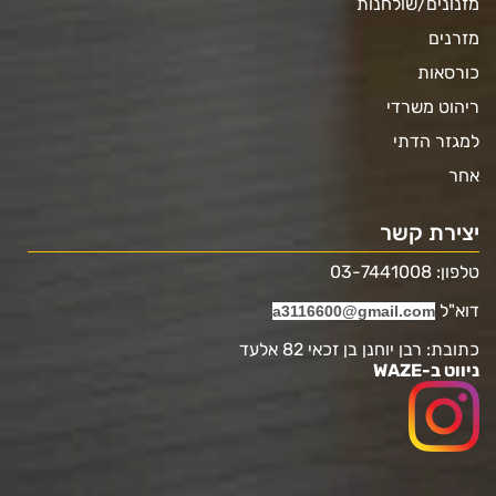
מזנונים/שולחנות
מזרנים
כורסאות
ריהוט משרדי
למגזר הדתי
אחר
יצירת קשר
טלפון: 03-7441008
דוא"ל
a3116600@gmail.com
כתובת: רבן יוחנן בן זכאי 82 אלעד
ניווט ב-WAZE