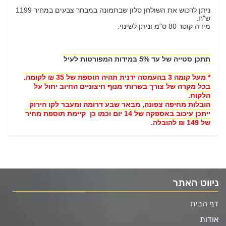
ניתן לרכוש את השולחן סלון שבתמונה במבחר צבעים במחיר 1199
ש"ח.
מידה קוטר 80 ס"מ וניתן לשינוי.
תתכן סטייה של עד 5% במידות המפורטות לעיל
* מעל קומה 3 בהעמסה ידנית תהיה תוספת של 35 ₪ לקומה.
בכל מקרה של צורך בשרותי מנוף חיצוניים החיוב יחול על
הלקוח.
הובלות מחיפה צפונה, מבאר שבע דרומה ומעבר לקו הירוק
ייתכן עיכוב באספקה של 14 יום וכמו כן קיימת תוספת מחיר
של 149 ₪ להובלה.
ניווט האתר
דף הבית
אודות