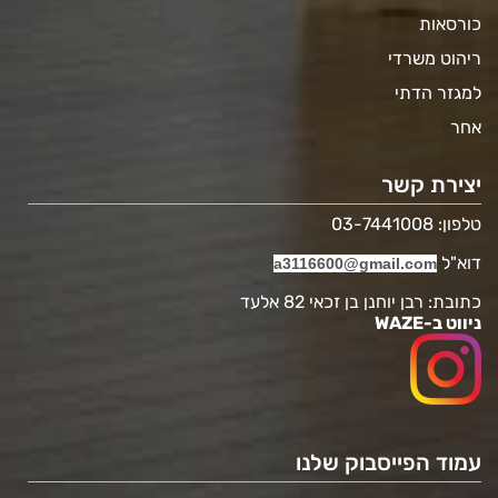
כורסאות
ריהוט משרדי
למגזר הדתי
אחר
יצירת קשר
טלפון: 03-7441008
דוא"ל
a3116600@gmail.com
כתובת: רבן יוחנן בן זכאי 82 אלעד
ניווט ב-WAZE
עמוד הפייסבוק שלנו