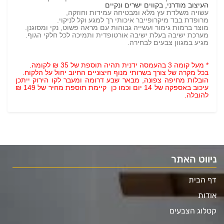
העיצוב מודרני, בקווים ישרים ונקיים
עשויה משלדת עץ מלא ומבטיחה עמידות וחוזקה,
מרופדת בבד מיקרופייבר איכותי רך למגע וקל לניקוי.
מוצר ברמות גימור ועשייה גבוהות עם מראה פשוט, נקי ומסוגנן.
מערכת ישיבה בעלת ישיבה אורטופדית ותמיכה לכל חלקי הגוף.
מגיע במגוון צבעים לבחירה.
* מעל קומה 3 בהעמסה ידנית תהיה תוספת של 35 ₪ לקומה.
בכל מקרה של צורך בשרותי מנוף חיצוניים החיוב יחול על הלקוח.
הובלות מחיפה צפונה, מבאר שבע דרומה ומעבר לקו הירוק ייתכן
עיכוב באספקה של 14 יום וכמו כן קיימת תוספת מחיר של 149 ₪
להובלה.
ניווט האתר
דף הבית
אודות
קטלוג הצבעים