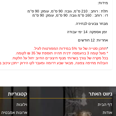
מידות:
תלת : רוחב : 210 ס''מ, גובה: 90 ס''מ, עומק: 90 ס''מ
דו : רוחב : 160 ס''מ גובה: 90 ס''מ, עומק: 90 ס''מ
מבחר צבעים לבחירה.
זמן אספקה: 14 ימי עבודה
אחריות: 12 חודשים
*
תתכן סטייה של עד 5% במידות המפורטות לעיל.
* מעל קומה 3 בהעמסה ידנית תהיה תוספת של 35 ₪ לקומה.
בכל מקרה של צורך בשרותי מנוף חיצוניים החיוב יחול על הלקוח.
הובלות מחיפה צפונה, מבאר שבע דרומה ומעבר לקו הירוק ייתכן עיכוב באספקה של 14 יום וכמו כן קיימת תוספת מחיר
ניווט האתר
קטגוריות
דף הבית
וילונות
אודות
ארונות אמבטיה