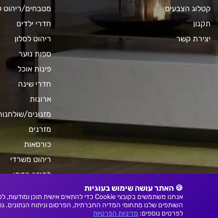
קטלוג הצבעים
מטבחים/ריהוט 
תקנון
חדרי ילדים
יצירת קשר
ריהוט לסלון
ספות נוער
פינות אוכל
חדרי שינה
ארונות
מזנונים/שולחנות
מזרנים
כורסאות
ריהוט משרדי
למגזר הדתי
🍪 האתר עושה שימוש בעוגיות
אחר
אנחנו משתמשים בקובצי Cookie כדי להתאי
השותפים שלנו מתחומי המדיה החברתית, הפרסום וניתוח הנתונים. 
לפרטים נוספים:
מדיניות הפרטיות
© 2023 כל הזכויות שמורות. נבנה על ידי