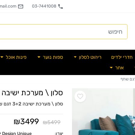
ail.com
03-7441008
חדרי ילדים
ריהוט לסלון
ספות נוער
פינות אוכל
אחר
סלון \ מערכת ישיבה 3+2 דגם שחף
סלון \ מערכת ישיבה 3+2 דגם שחף
₪
3499
₪
5499
יצרן:
Design Unique יוניק דיזיין