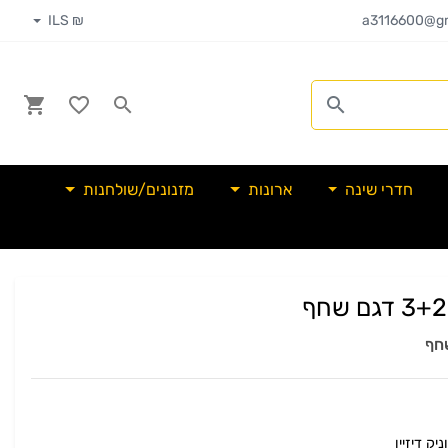
₪ ILS
a3116600@gm
חדרי שינה
ארונות
מזנונים/שולחנות