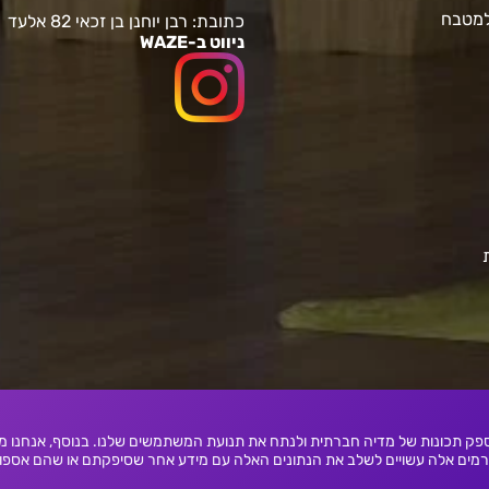
למטבח
כתובת: רבן יוחנן בן זכאי 82 אלעד
ניווט ב-WAZE
ם אישית תוכן ומודעות, לספק תכונות של מדיה חברתית ולנתח את תנועת המשתמשים שלנו. בנוסף,
גורמים אלה עשויים לשלב את הנתונים האלה עם מידע אחר שסיפקתם או שהם אספ
בניית אתרים
|
בניית חנות וירטואלית
|
credits
|
uilder