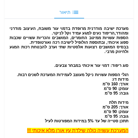
תיאור
מערכת ישיבה מודרנית מרופדת בדמוי עור משובח, העיצוב מודרני
ומהודר,הריפוד נעים למגע עמיד וקל לניקוי.
הספות עשויות ממיטב החומרים,
המושבים
והכריות עשויים שכבות
ספוג איכותי, ובתוספת
הולופיל לישיבה רכה ואורטופדית.
בבסיס
המושבים רצועות אלסטיות שתי וערב
להבטחת רכות המגע
ולחיזוק מרבי
.
סוג ריפוד
:
דמוי עור איכותי במבחר צבעים.
רגלי הספות עשויות ניקל מעוצב לעמידות המערכת לשנים רבות.
מידות דו:
אורך: 160 ס''מ
עומק: 90 ס''מ
גובה: 95 ס''מ
מידות תלת
אורך: 205 ס''מ
עומק: 90 ס''מ
גובה: 95 ס''מ
תתכן סטייה של עד 5% במידות המפורטות לעיל
המערכת עשויה כולה שילדת עץ אורן מלא איכותי !!!