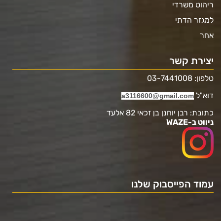
ריהוט משרדי
למגזר הדתי
אחר
יצירת קשר
טלפון: 03-7441008
דוא"ל
a3116600@gmail.com
כתובת: רבן יוחנן בן זכאי 82 אלעד
ניווט ב-WAZE
עמוד הפייסבוק שלנו