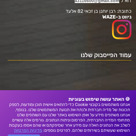
דוא"ל
a3116600@gmail.com
כתובת: רבן יוחנן בן זכאי 82 אלעד
ניווט ב-WAZE
עמוד הפייסבוק שלנו
🍪 האתר עושה שימוש בעוגיות
אנחנו משתמשים בקובצי Cookie כדי להתאים אישית תוכן ומודעות, לספק
תכונות של מדיה חברתית ולנתח את תנועת המשתמשים שלנו. בנוסף,
אנחנו משתפים מידע על אופן השימוש באתר שלנו עם השותפים שלנו
מתחומי המדיה החברתית, הפרסום וניתוח הנתונים. גורמים אלה עשויים
לשלב את הנתונים האלה עם מידע אחר שסיפקתם או שהם אספו בעקבות
השימוש שעשיתם בשירותים שלהם. לפרטים נוספים:
מדיניות הפרטיות