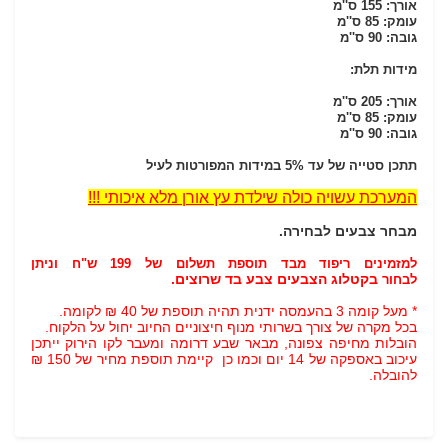
אורך: 155 ס''מ
עומק: 85 ס''מ
גובה: 90 ס''מ
מידות תלת:
אורך: 205 ס''מ
עומק: 85 ס''מ
גובה: 90 ס''מ
תתכן סטייה של עד 5% במידות המפורטות לעיל
המערכת עשויה כולה שילדת עץ אורן מלא איכותי !!!
מבחר צבעים לבחירה.
למזמינים ריפוד מבד תוספת תשלום של 199 ש"ח וניתן
בקטלוג הצבעים צבע בד שרוצים.
לבחור
* מעל קומה 3 בהעמסה ידנית תהיה תוספת של 40 ₪ לקומה.
בכל מקרה של צורך בשרותי מנוף חיצוניים החיוב יחול על הלקוח.
הובלות מחיפה צפונה, מבאר שבע דרומה ומעבר לקו הירוק ייתכן
עיכוב באספקה של 14 יום וכמו כן קיימת תוספת מחיר של 150 ₪
להובלה.