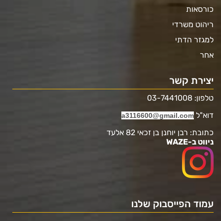
כורסאות
ריהוט משרדי
למגזר הדתי
אחר
יצירת קשר
טלפון: 03-7441008
דוא"ל
a3116600@gmail.com
כתובת: רבן יוחנן בן זכאי 82 אלעד
ניווט ב-WAZE
עמוד הפייסבוק שלנו