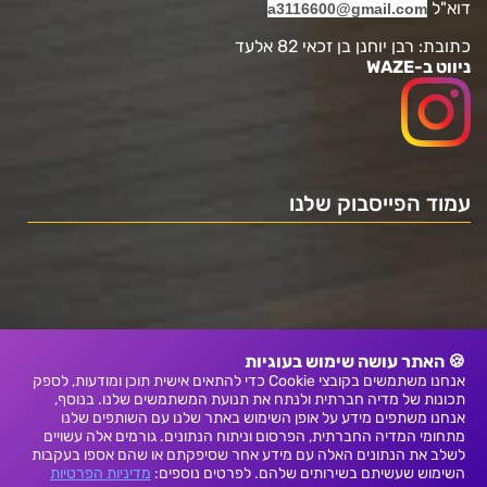
דוא"ל
a3116600@gmail.com
כתובת: רבן יוחנן בן זכאי 82 אלעד
ניווט ב-WAZE
עמוד הפייסבוק שלנו
🍪 האתר עושה שימוש בעוגיות
אנחנו משתמשים בקובצי Cookie כדי להתאים אישית תוכן ומודעות, לספק
תכונות של מדיה חברתית ולנתח את תנועת המשתמשים שלנו. בנוסף,
אנחנו משתפים מידע על אופן השימוש באתר שלנו עם השותפים שלנו
מתחומי המדיה החברתית, הפרסום וניתוח הנתונים. גורמים אלה עשויים
לשלב את הנתונים האלה עם מידע אחר שסיפקתם או שהם אספו בעקבות
השימוש שעשיתם בשירותים שלהם. לפרטים נוספים:
מדיניות הפרטיות