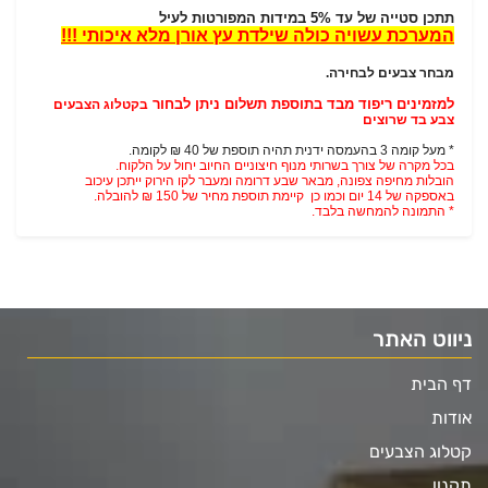
תתכן סטייה של עד 5% במידות המפורטות לעיל
המערכת עשויה כולה שילדת עץ אורן מלא איכותי !!!
מבחר צבעים לבחירה.
למזמינים ריפוד מבד בתוספת תשלום ניתן לבחור
בקטלוג הצבעים
צבע בד שרוצים
* מעל קומה 3 בהעמסה ידנית תהיה תוספת של 40 ₪ לקומה.
בכל מקרה של צורך בשרותי מנוף חיצוניים החיוב יחול על הלקוח.
הובלות מחיפה צפונה, מבאר שבע דרומה ומעבר לקו הירוק ייתכן עיכוב
באספקה של 14 יום וכמו כן קיימת תוספת מחיר של 150 ₪ להובלה.
* התמונה להמחשה בלבד.
ניווט האתר
דף הבית
אודות
קטלוג הצבעים
תקנון