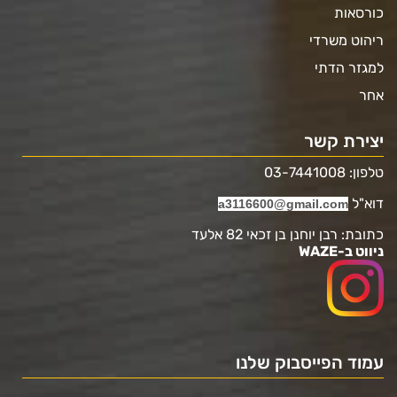
כורסאות
ריהוט משרדי
למגזר הדתי
אחר
יצירת קשר
טלפון: 03-7441008
דוא"ל
a3116600@gmail.com
כתובת: רבן יוחנן בן זכאי 82 אלעד
ניווט ב-WAZE
עמוד הפייסבוק שלנו