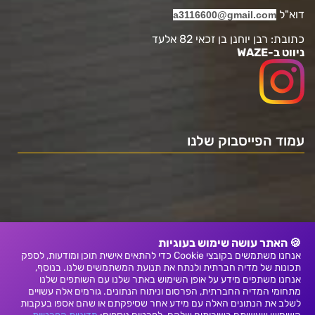
דוא"ל
a3116600@gmail.com
כתובת: רבן יוחנן בן זכאי 82 אלעד
ניווט ב-WAZE
עמוד הפייסבוק שלנו
🍪 האתר עושה שימוש בעוגיות
אנחנו משתמשים בקובצי Cookie כדי להתאים אישית תוכן ומודעות, לספק
תכונות של מדיה חברתית ולנתח את תנועת המשתמשים שלנו. בנוסף,
אנחנו משתפים מידע על אופן השימוש באתר שלנו עם השותפים שלנו
מתחומי המדיה החברתית, הפרסום וניתוח הנתונים. גורמים אלה עשויים
לשלב את הנתונים האלה עם מידע אחר שסיפקתם או שהם אספו בעקבות