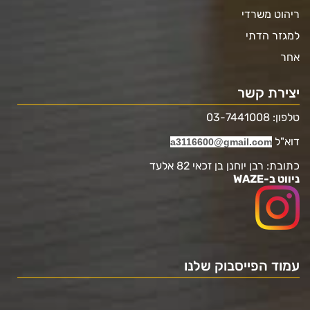
ריהוט משרדי
למגזר הדתי
אחר
יצירת קשר
טלפון: 03-7441008
דוא"ל
a3116600@gmail.com
כתובת: רבן יוחנן בן זכאי 82 אלעד
ניווט ב-WAZE
עמוד הפייסבוק שלנו