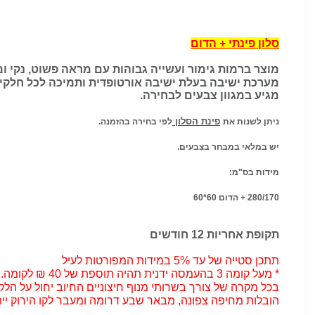
סלון פינתי + הדום
מוצר ברמות גימור ועשייה גבוהות עם מראה פשוט, נקי ומ
מערכת ישיבה בעלת ישיבה אורטופדית ותמיכה לכל חלקי 
מגיע במגוון צבעים לבחירה.
פינת הסלון
ניתן לשנות את
לפי בחירה בהזמנה.
יש במלאי במבחר בצבעים.
מידות בס"מ:
280/170 + הדום 60*60
תקופת אחריות 12 חודשים
תתכן סטייה של עד 5% במידות המפורטות לעיל
* מעל קומה 3 בהעמסה ידנית תהיה תוספת של 40 ₪ לקומה.
בכל מקרה של צורך בשרותי מנוף חיצוניים החיוב יחול על הלק
הובלות מחיפה צפונה, מבאר שבע דרומה ומעבר לקו הירוק ייתכן עיכוב באספקה של 14 יום וכמו כן