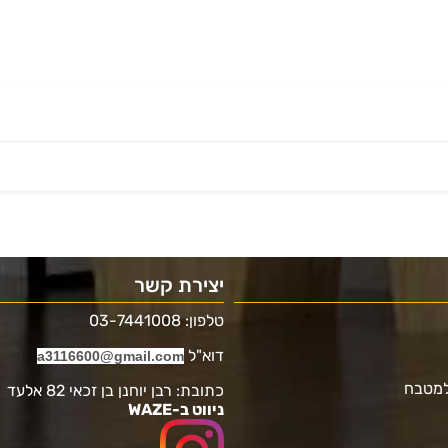
יצירת קשר
טלפון: 03-7441008
דוא"ל
a3116600@gmail.com
למטבח
כתובת: רבן יוחנן בן זכאי 82 אלעד
ניווט ב-WAZE