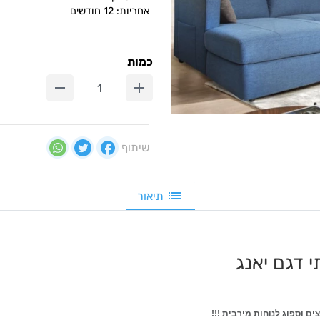
אחריות: 12 חודשים
כמות
שיתוף
תיאור
 דגם יאנג
ם וספוג לנוחות מירבית !!!