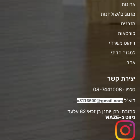
ארונות
מזנונים/שולחנות
מזרנים
כורסאות
ריהוט משרדי
למגזר הדתי
אחר
יצירת קשר
טלפון: 03-7441008
דוא"ל
a3116600@gmail.com
כתובת: רבן יוחנן בן זכאי 82 אלעד
ניווט ב-WAZE