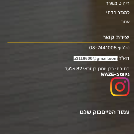
ריהוט משרדי
למגזר הדתי
אחר
יצירת קשר
טלפון: 03-7441008
דוא"ל
a3116600@gmail.com
כתובת: רבן יוחנן בן זכאי 82 אלעד
ניווט ב-WAZE
עמוד הפייסבוק שלנו