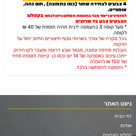
4 צבעים לבחירה שחור (כמו בתמונה) , חום כהה,
אופווייט.
בקטלוג
למזמינים ריפוד מבד בתוספת תשלום ניתן לבחור
הצבעים צבע בד שרוצים
* מעל קומה 3 בהעמסה ידנית תהיה תוספת של 40 ₪
לקומה.
בכל מקרה של צורך בשרותי מנוף חיצוניים החיוב יחול על
הלקוח.
הובלות מחיפה צפונה, מבאר שבע דרומה ומעבר לקו הירוק
ייתכן עיכוב באספקה של 14 יום וכמו כן קיימת תוספת מחיר
של 150 ₪ להובלה.
* התמונה להמחשה בלבד.
ניווט האתר
דף הבית
אודות
קטלוג הצבעים