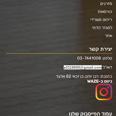
מזרנים
כורסאות
ריהוט משרדי
למגזר הדתי
אחר
יצירת קשר
טלפון: 03-7441008
דוא"ל
a3116600@gmail.com
כתובת: רבן יוחנן בן זכאי 82 אלעד
ניווט ב-WAZE
עמוד הפייסבוק שלנו