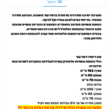
תיאור
מערכת ישיבה מודרנית מרופדת בדמוי עור משובח, העיצוב מודרני
ומהודר .הריפוד נעים למגע עמיד וקל לניקוי.
הספות עשויות ממיטב החומרים
המושבים
והכריות עשוים שכבות
ספוג איכותי ובתוספת
הולופיל לישיבה רכה ואורטופדית.
בבסיס
המושבים רצועות אלסטיות שתי וערב
להבטחת רכות המגע
ולחיזוק מרבי
.
סוג ריפוד
:
דמוי עור
רגלי הספות עשויות פלסטיק קשיח לעמידות המערכת לשנים רבות
מידות דו:
אורך: 152 ס''מ
עומק: 85 ס''מ
גובה: 78 ס''מ
מידות תלת
אורך: 205 ס''מ
עומק: 85 ס''מ
גובה: 78 ס''מ
תתכן סטייה של עד 5% במידות המפורטות לעיל
המערכת עשויה כולה שילדת עץ אורן מלא איכותי !!!