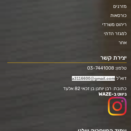
מזרנים
כורסאות
ריהוט משרדי
למגזר הדתי
אחר
יצירת קשר
טלפון: 03-7441008
דוא"ל
a3116600@gmail.com
כתובת: רבן יוחנן בן זכאי 82 אלעד
ניווט ב-WAZE
עמוד הפייסבוק שלנו