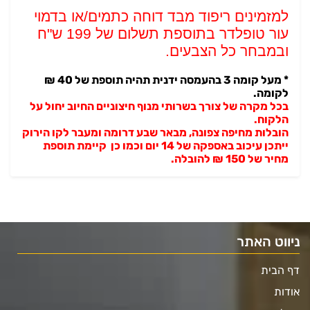
למזמינים ריפוד מבד דוחה כתמים/או בדמוי
עור טופלדר בתוספת תשלום של 199 ש"ח
ובמבחר כל הצבעים.
* מעל קומה 3 בהעמסה ידנית תהיה תוספת של 40 ₪
לקומה.
בכל מקרה של צורך בשרותי מנוף חיצוניים החיוב יחול על
הלקוח.
הובלות מחיפה צפונה, מבאר שבע דרומה ומעבר לקו הירוק
ייתכן עיכוב באספקה של 14 יום וכמו כן קיימת תוספת
מחיר של 150 ₪ להובלה.
ניווט האתר
דף הבית
אודות